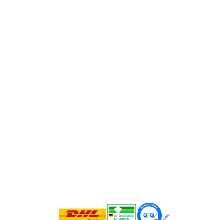
erhalten
Bei anerkanntem Pflegegrad können Verbrauchs-
Pflegehilfsmittel wie Handschuhe, Desinfektion
und Bettschutzeinlagen über die monatliche
Pflegebox laufen — im Rahmen der gesetzlichen
Pauschale von bis zu 42 €, bei Anspruch und
Genehmigung in der Regel ohne Eigenanteil.
Pflegebox kostenfrei
beantragen
Kontakt aufnehmen