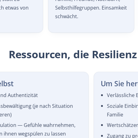
ch etwas von
Selbsthilfegruppen. Einsamkeit
schwächt.
Ressourcen, die Resilienz
elbst
Um Sie he
nd Authentizität
Verlässliche
ss­bewältigung (je nach Situation
Soziale Einb
eren)
Familie
ulation — Gefühle wahrnehmen,
Wertschätzen
n ihnen wegspülen zu lassen
Zugang zu pro