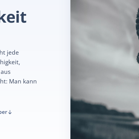
keit
ht jede
higkeit,
 aus
cht: Man kann
ber