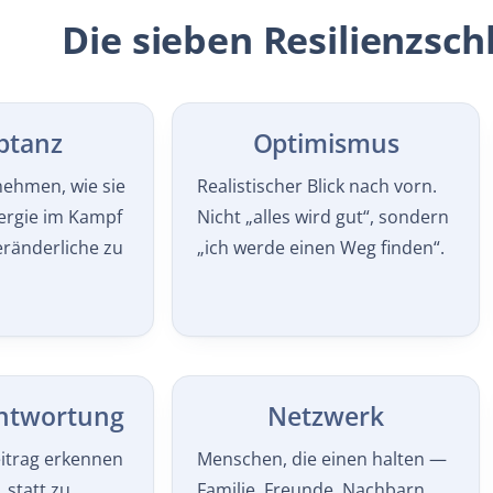
Die sieben Resilienzsch
ptanz
Optimismus
nehmen, wie sie
Realistischer Blick nach vorn.
nergie im Kampf
Nicht „alles wird gut“, sondern
ränderliche zu
„ich werde einen Weg finden“.
ntwortung
Netzwerk
itrag erkennen
Menschen, die einen halten —
 statt zu
Familie, Freunde, Nachbarn,