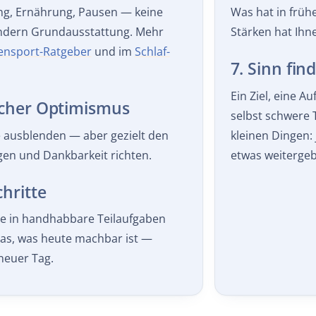
ng, Ernährung, Pausen — keine
Was hat in früh
ndern Grundausstattung. Mehr
Stärken hat Ihn
ensport-Ratgeber
und im
Schlaf-
7. Sinn fin
Ein Ziel, eine 
ischer Optimismus
selbst schwere T
 ausblenden — aber gezielt den
kleinen Dingen:
gen und Dankbarkeit richten.
etwas weiterge
chritte
 in handhabbare Teilaufgaben
das, was heute machbar ist —
neuer Tag.