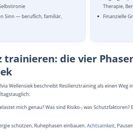
elbstironie
Therapie, Be
n Sinn — beruflich, familiär,
Finanzielle G
z trainieren: die vier Phas
iek
lvia Wellensiek beschreibt Resilienz­training als einen Weg 
ltagstauglich:
lastet mich genau? Was sind Risiko-, was Schutzfaktoren? 
rgie schützen, Ruhephasen einbauen.
Achtsamkeit
, Pausen
önnen.