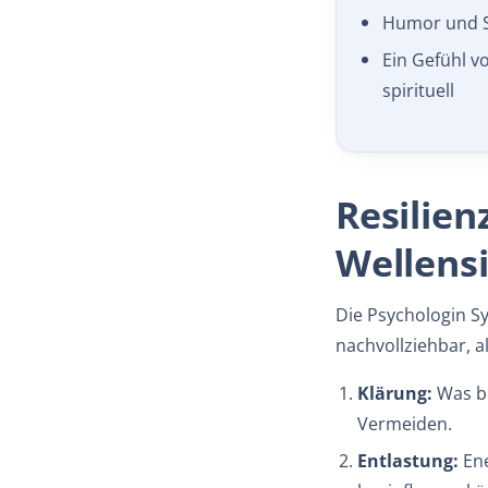
Humor und S
Ein Gefühl vo
spirituell
Resilien
Wellens
Die Psychologin Sy
nachvollziehbar, al
Klärung:
Was be
Vermeiden.
Entlastung:
Ene
beeinflussen k