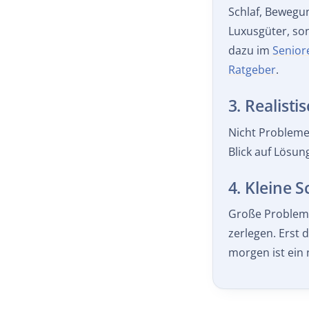
Schlaf, Bewegu
Luxusgüter, so
dazu im
Senior
Ratgeber
.
3. Realist
Nicht Probleme
Blick auf Lösun
4. Kleine S
Große Probleme
zerlegen. Erst 
morgen ist ein 