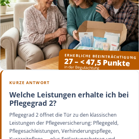
ERHEBLICHE BEEINTRÄCHTIGUNG
27 – < 47,5 Punkte
in der Begutachtung
KURZE ANTWORT
Welche Leistungen erhalte ich bei
Pflegegrad 2?
Pflegegrad 2 öffnet die Tür zu den klassischen
Leistungen der Pflegeversicherung: Pflegegeld,
Pflegesachleistungen, Verhinderungspflege,