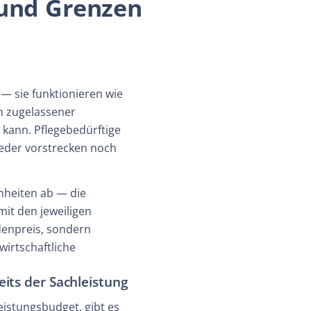
 und Grenzen
— sie funktionieren wie
n zugelassener
 kann. Pflegebedürftige
weder vorstrecken noch
nheiten ab — die
it den jeweiligen
denpreis, sondern
irtschaftliche
its der Sachleistung
eistungsbudget, gibt es