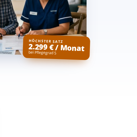
HÖCHSTER SATZ
2.299 € / Monat
bei Pflegegrad 5