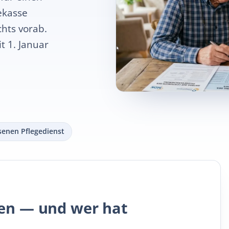
ekasse
chts vorab.
t 1. Januar
senen Pflegedienst
gen — und wer hat