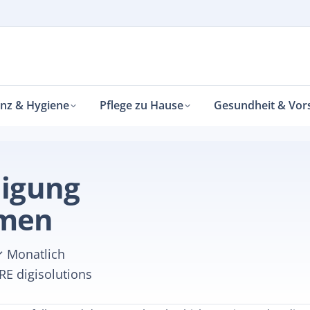
enz & Hygiene
Pflege zu Hause
Gesundheit & Vor
digung
hmen
✓ Monatlich
RE digisolutions