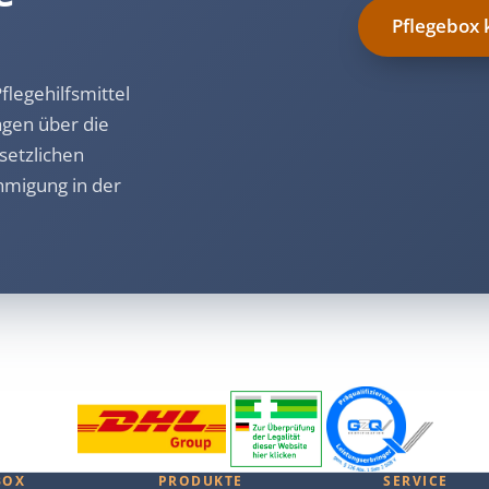
Pflegebox 
legehilfsmittel
agen über die
setzlichen
hmigung in der
BOX
PRODUKTE
SERVICE