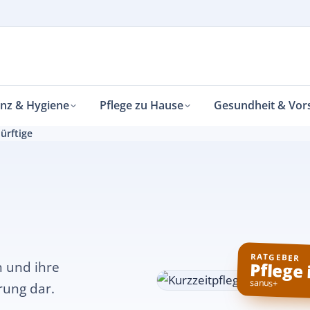
enz & Hygiene
Pflege zu Hause
Gesundheit & Vor
ürftige
RATGEBER
Pflege
n und ihre
sanus+
rung dar.