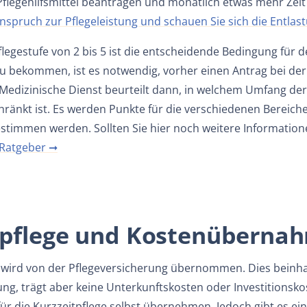
flegehilfsmittel beantragen und monatlich etwas mehr Zeit 
nspruch zur Pflegeleistung und schauen Sie sich die Entla
legestufe von 2 bis 5 ist die entscheidende Bedingung für 
zu bekommen, ist es notwendig, vorher einen Antrag bei de
Medizinische Dienst beurteilt dann, in welchem Umfang der
ränkt ist. Es werden Punkte für die verschiedenen Bereich
stimmen werden. Sollten Sie hier noch weitere Information
 Ratgeber ➞
tpflege und Kostenüberna
 wird von der Pflegeversicherung übernommen. Dies beinhalte
ung, trägt aber keine Unterkunftskosten oder Investitions
ür die Kurzzeitpflege selbst übernehmen. Jedoch gibt es ein