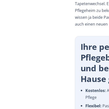
Tapetenwechsel. Er
Pflegeheim zu bek
wissen ja beide Par
auch einen neuen B
Ihre p
Pflege
und b
Hause g
Kostenlos:
A
Pflege
Flexibel:
Pass