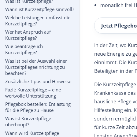
Was ist Kurzzeitpflege?
monatlich frei H
Wann ist Kurzzeitpflege sinnvoll?
Welche Leistungen umfasst die
Kurzzeitpflege?
Jetzt Pflegebo
Wer hat Anspruch auf
Kurzzeitpflege?
In der Zeit, wo Ku
Wie beantrage ich
Kurzzeitpflege?
neue Energie zu ge
Was ist bei der Auswahl einer
einnimmt. Die Kurz
Kurzzeitpflegeeinrichtung zu
Beteiligten in der
beachten?
Zusätzliche Tipps und Hinweise
Die Kurzzeitpflege
Fazit: Kurzzeitpflege – eine
Krankenkasse des 
wertvolle Unterstützung
häusliche Pflege v
Pflegebox bestellen: Entlastung
Hilfestellung ein.
für die Pflege zu Hause
sondern ermöglicht
Was ist Kurzzeitpflege
überhaupt?
für kurze Zeit abz
Wann wird Kurzzeitpflege
liebsten Angehörig