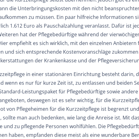
kann die Unterbringungskosten mit den nicht beanspruchte
aufkommen zu müssen. Ein paar hilfreiche Informationen sin
rlich 1.612 Euro als Pauschalzahlung veranlasst. Dafür ist je
 Weiteren hat der Pflegebedürftige während der vierwöchige
Hier empfiehlt es sich wirklich, mit den einzelnen Anbietern 
en und sich entsprechende Kostenvoranschläge zukommen zu
erstattungen der Krankenkasse und der Pflegeversicheru
zeitpflege in einer stationären Einrichtung besteht darin,
wenn es nur für kurze Zeit ist, zu entlassen und beiden S
Standard-Leistungspaket für Pflegebedürftige sowie ander
angeboten, deswegen ist es sehr wichtig, für die Kurzzeitpf
ot von Pflegeheimen für die Kurzzeitpflege ist begrenzt un
sollte man auch bedenken, wie lang die Anreise ist. Mit das 
e und zu pflegende Personen wohlfühlen. Die Pflegebedürftig
n haben, empfanden diese meist als eine wunderbare Ber