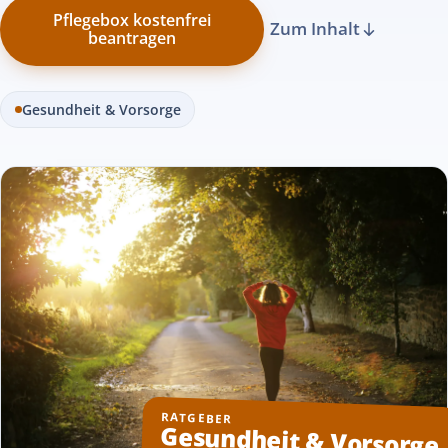
Pflegebox kostenfrei
Zum Inhalt
beantragen
Gesundheit & Vorsorge
RATGEBER
Gesundheit & Vorsorge