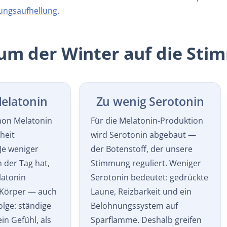
ungsaufhellung
.
m der Winter auf die Sti
Melatonin
Zu wenig Serotonin
mon Melatonin
Für die Melatonin-Produktion
heit
wird Serotonin abgebaut —
Je weniger
der Botenstoff, der unsere
der Tag hat,
Stimmung reguliert. Weniger
latonin
Serotonin bedeutet: gedrückte
 Körper — auch
Laune, Reizbarkeit und ein
olge: ständige
Belohnungssystem auf
in Gefühl, als
Sparflamme. Deshalb greifen