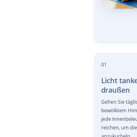
01
Licht tan
draußen
Gehen Sie tägl
bewölktem Himme
jede Innenbele
reichen, um di
anzukurbeln.