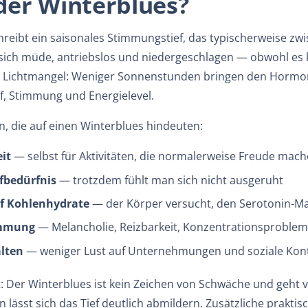
der Winterblues?
reibt ein saisonales Stimmungstief, das typischerweise zwi
 sich müde, antriebslos und niedergeschlagen — obwohl es k
im Lichtmangel: Weniger Sonnenstunden bringen den Horm
f, Stimmung und Energielevel.
, die auf einen Winterblues hindeuten:
it
— selbst für Aktivitäten, die normalerweise Freude mac
fbedürfnis
— trotzdem fühlt man sich nicht ausgeruht
f Kohlenhydrate
— der Körper versucht, den Serotonin-M
immung
— Melancholie, Reizbarkeit, Konzentrationsproble
lten
— weniger Lust auf Unternehmungen und soziale Kon
: Der Winterblues ist
kein
Zeichen von Schwäche und geht vo
en lässt sich das Tief deutlich abmildern. Zusätzliche prakt