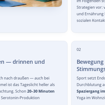
Im Folgenden st
Strategien vor:
und Ernährung 
sozialen Kontak
02
ken — drinnen und
Bewegung 
Stimmungs
ich nach draußen — auch bei
Sport setzt Endo
l ist das Tageslicht heller als
Durchblutung an
uchtung. Schon
20–30 Minuten
Spaziergang im
e Serotonin-Produktion
Yoga im Wohnzi