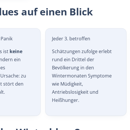
ues auf einen Blick
 Panik
Jeder 3. betroffen
s ist
keine
Schätzungen zufolge erlebt
ondern ein
rund ein Drittel der
es
Bevölkerung in den
 Ursache: zu
Wintermonaten Symptome
t stört den
wie Müdigkeit,
t.
Antriebslosigkeit und
Heißhunger.