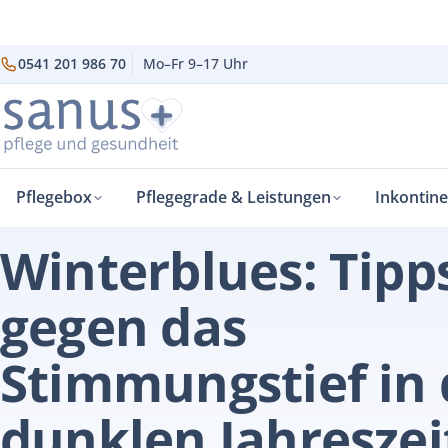
0541 201 986 70
Mo–Fr 9–17 Uhr
Pflegebox
Pflegegrade & Leistungen
Inkontin
sanus+
Fit & Gesund
Winterblues – Tipps gegen das Stimmungstief
›
›
FIT & GESUND
Winterblues: Tipp
gegen das
Stimmungstief in 
dunklen Jahreszei