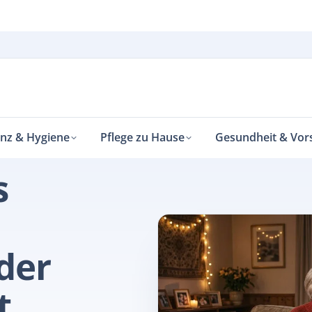
enz & Hygiene
Pflege zu Hause
Gesundheit & Vor
s
der
t