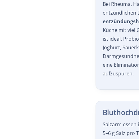
entzündlichen 
entzündungs
Küche mit viel 
ist ideal. Probi
Joghurt, Sauerk
Darmgesundheit
eine Eliminatio
aufzuspüren.
Bluthochd
Salzarm essen 
5–6 g Salz pro 
wie Spinat, Ka