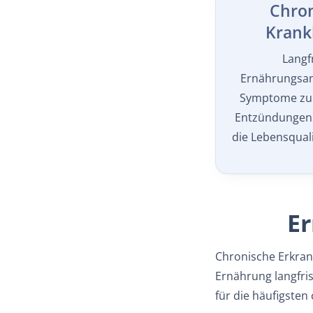
Chron
Krank
Langfr
Ernährungsanp
Symptome zu k
Entzündungen 
die Lebensquali
Er
Chronische Erkrank
Ernährung langfris
für die häufigsten