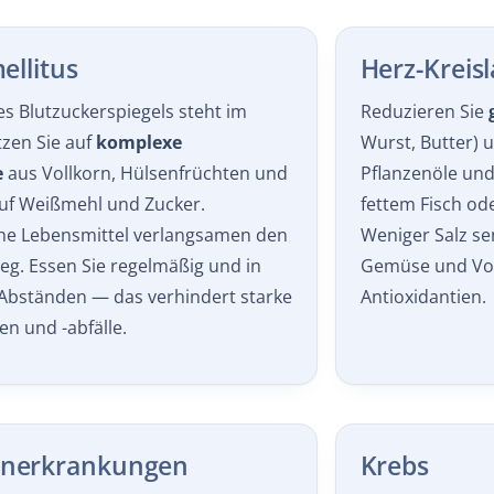
ellitus
Herz-Kreis
es Blutzuckerspiegels steht im
Reduzieren Sie
tzen Sie auf
komplexe
Wurst, Butter) u
e
aus Vollkorn, Hülsenfrüchten und
Pflanzenöle un
uf Weißmehl und Zucker.
fettem Fisch od
iche Lebensmittel verlangsamen den
Weniger Salz sen
eg. Essen Sie regelmäßig und in
Gemüse und Voll
Abständen — das verhindert starke
Antioxidantien.
en und -abfälle.
nerkrankungen
Krebs
shimoto oder chronisch-
Ausreichend
En