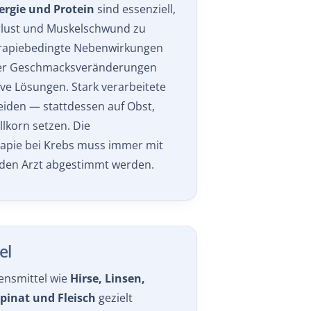
lust und Muskelschwund zu
rapiebedingte Nebenwirkungen
der Geschmacksveränderungen
ive Lösungen. Stark verarbeitete
iden — stattdessen auf Obst,
lkorn setzen. Die
apie bei Krebs muss immer mit
en Arzt abgestimmt werden.
el
ensmittel wie
Hirse, Linsen,
pinat und Fleisch
gezielt
n C (z. B. ein Glas Orangensaft zur