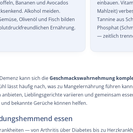
cksenkend. Alkohol meiden.
Mahlzeit) verbe
Gemüse, Olivenöl und Fisch bilden
Tannine aus Sch
 blutdruckfreundlichen Ernährung.
Phosphat (Sch
— zeitlich trenn
 Demenz kann sich die
Geschmackswahrnehmung komplet
hl lässt häufig nach, was zu Mangelernährung führen kann. Hi
 anbieten, Lieblingsgerichte variieren und gemeinsam esse
r und bekannte Gerüche können helfen.
ündungshemmend essen
Krankheiten — von Arthritis über Diabetes bis zu Herzkran