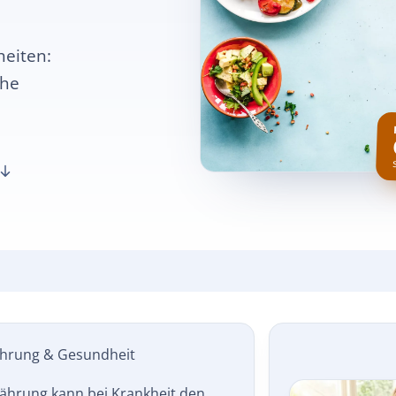
heiten:
che
ährung & Gesundheit
nährung kann bei Krankheit den