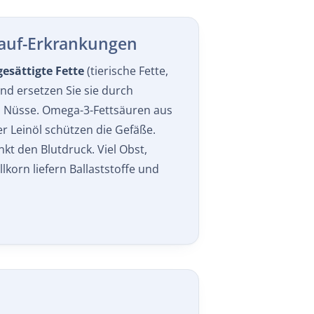
lauf-Erkrankungen
gesättigte Fette
(tierische Fette,
nd ersetzen Sie sie durch
d Nüsse. Omega-3-Fettsäuren aus
er Leinöl schützen die Gefäße.
kt den Blutdruck. Viel Obst,
korn liefern Ballaststoffe und
ergie und Protein
sind essenziell,