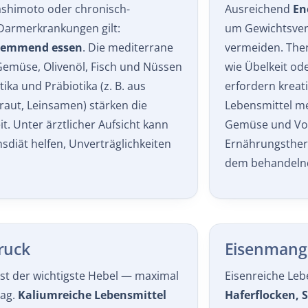
Darmerkrankungen gilt:
um Gewichtsver
hemmend essen
. Die mediterrane
vermeiden. The
Gemüse, Olivenöl, Fisch und Nüssen
wie Übelkeit o
otika und Präbiotika (z. B. aus
erfordern kreat
raut, Leinsamen) stärken die
Lebensmittel me
. Unter ärztlicher Aufsicht kann
Gemüse und Vol
nsdiät helfen, Unverträglichkeiten
Ernährungsther
dem behandelnd
ruck
Eisenmang
ist der wichtigste Hebel — maximal
Eisenreiche Leb
Tag.
Kaliumreiche Lebensmittel
Haferflocken, S
rtoffeln, Bananen und Avocados
einbauen. Vitami