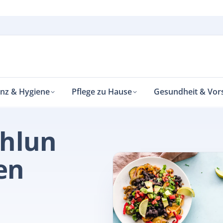
enz & Hygiene
Pflege zu Hause
Gesundheit & Vor
Ernährung bei chronischen oder akuten Krankheiten
hlun
en