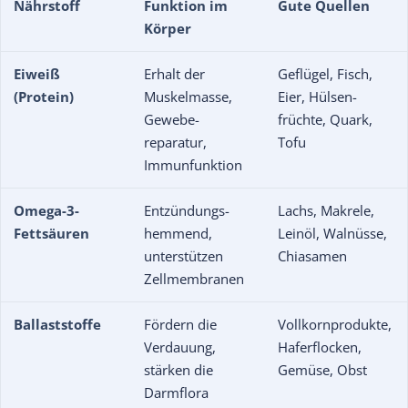
Nährstoff
Funktion im
Gute Quellen
Körper
Eiweiß
Erhalt der
Geflügel, Fisch,
(Protein)
Muskel­masse,
Eier, Hülsen­
Gewebe­
früchte, Quark,
reparatur,
Tofu
Immun­funktion
Omega-3-
Entzündungs­
Lachs, Makrele,
Fettsäuren
hemmend,
Leinöl, Walnüsse,
unterstützen
Chiasamen
Zell­membranen
Ballaststoffe
Fördern die
Vollkorn­produkte,
Verdauung,
Hafer­flocken,
stärken die
Gemüse, Obst
Darm­flora