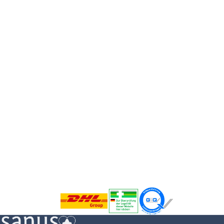
Bei anerkanntem Pflegegrad können Verbrauchs-
Pflegehilfsmittel wie Handschuhe, Desinfektion
und Bettschutzeinlagen über die monatliche
Pflegebox laufen — im Rahmen der gesetzlichen
Pauschale von bis zu 42 €, bei Anspruch und
Genehmigung in der Regel ohne Eigenanteil.
Pflegebox kostenfrei
beantragen
Kontakt aufnehmen