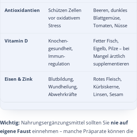
Antioxidantien
Schützen Zellen
Beeren, dunkles
vor oxidativem
Blattgemüse,
Stress
Tomaten, Nüsse
Vitamin D
Knochen­
Fetter Fisch,
gesundheit,
Eigelb, Pilze – bei
Immun­
Mangel ärztlich
regulation
supplementieren
Eisen & Zink
Blut­bildung,
Rotes Fleisch,
Wund­heilung,
Kürbis­kerne,
Abwehr­kräfte
Linsen, Sesam
Wichtig:
Nahrungsergänzungsmittel sollten Sie
nie auf
eigene Faust
einnehmen – manche Präparate können die