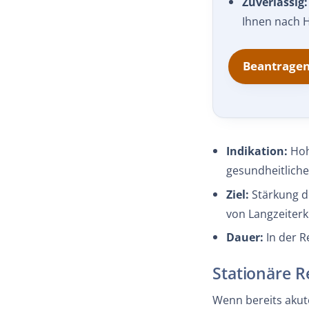
Zuverlässig:
Ihnen nach 
Beantrage
Indikation:
Hoh
gesundheitliche
Ziel:
Stärkung d
von Langzeiterk
Dauer:
In der R
Stationäre 
Wenn bereits akut