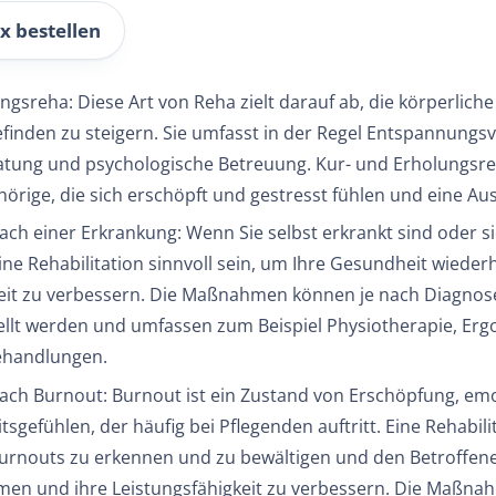
x bestellen
ngsreha: Diese Art von Reha zielt darauf ab, die körperlich
inden zu steigern. Sie umfasst in der Regel Entspannungs
tung und psychologische Betreuung. Kur- und Erholungsreh
örige, die sich erschöpft und gestresst fühlen und eine Au
nach einer Erkrankung: Wenn Sie selbst erkrankt sind oder s
ne Rehabilitation sinnvoll sein, um Ihre Gesundheit wieder
eit zu verbessern. Die Maßnahmen können je nach Diagnose
lt werden und umfassen zum Beispiel Physiotherapie, Ergo
ehandlungen.
nach Burnout: Burnout ist ein Zustand von Erschöpfung, e
sgefühlen, der häufig bei Pflegenden auftritt. Eine Rehabil
urnouts zu erkennen und zu bewältigen und den Betroffene
men und ihre Leistungsfähigkeit zu verbessern. Die Maßna