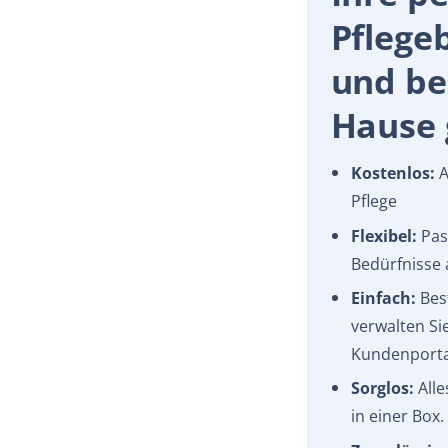
Pflege
und b
Hause g
Kostenlos:
A
Pflege
Flexibel:
Pass
Bedürfnisse 
Einfach:
Best
verwalten Si
Kundenporta
Sorglos:
Alle
in einer Box.