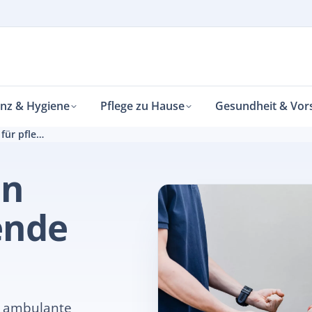
enz & Hygiene
Pflege zu Hause
Gesundheit & Vor
Welche Reha Typen machen für pflegende Angehörige Sinn?
en
ende
r ambulante