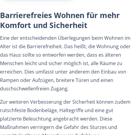
Barrierefreies Wohnen für mehr
Komfort und Sicherheit
Eine
der
entscheidenden
Überlegungen
beim
Wohnen
im
Alter
ist
die
Barrierefreiheit.
Das
heißt,
die
Wohnung
oder
das
Haus
sollte
so
entworfen
werden,
dass
es
älteren
Menschen
leicht
und
sicher
möglich
ist,
alle
Räume
zu
erreichen.
Dies
umfasst
unter
anderem
den
Einbau
von
Rampen
oder
Aufzügen,
breitere
Türen
und
einen
duschschwellenfreien
Zugang.
Zur
weiteren
Verbesserung
der
Sicherheit
können
zudem
rutschfeste
Bodenbeläge,
Haltegriffe
und
eine
gut
platzierte
Beleuchtung
angebracht
werden.
Diese
Maßnahmen
verringern
die
Gefahr
des
Sturzes
und