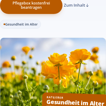
Pflegebox kostenfrei
Zum Inhalt
beantragen
Gesundheit im Alter
RATGEBER
Gesundheit im Alter