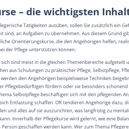
rse – die wichtigsten Inhal
egerische Tätigkeiten ausüben, sollen Sie zusätzlich ein G
it sind, an Aufgaben zu übernehmen. Aus diesem Grund gi
liche Orientierungskurse, die den Angehörigen helfen, reali
ei der Pflege unterstützen können.
n sich sind meist in die gleichen Themenbereiche aufgeteil
hen aus Schulungen zu praktischer Pflege, Selbstpflege, Pfl
e werden den Angehörigen beispielsweise Techniken beigebra
der Pflegebedürftigen fördern oder sie besonders schonend 
ema Selbstpflege beschäftigen sich mit den pflegenden Ang
 sich Entlastung schaffen. Oft tendieren Angehörige dazu, d
llen und alles auf sie auszurichten, was langfristig zu men
 kann. Innerhalb der Pflegekurse wird gelernt, wie eine Ba
n Person geschaffen werden kann. Wer zum Thema Pfleger