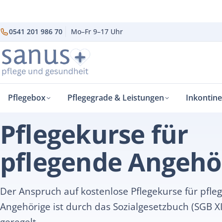
0541 201 986 70
Mo–Fr 9–17 Uhr
Pflegebox
Pflegegrade & Leistungen
Inkontin
sanus+
Pflegealltag
Pflegekurse für pflegende Angehörige
›
›
PFLEGEALLTAG
Pflegekurse für
pflegende Angehö
Der Anspruch auf kostenlose Pflegekurse für pfle
Angehörige ist durch das Sozialgesetzbuch (SGB XI
geregelt.