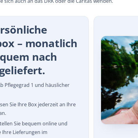
 sich auch an das DRK oder die Caritas wenden.
ersönliche
box – monatlich
equem nach
eliefert.
b Pflegegrad 1 und häuslicher
en Sie Ihre Box jederzeit an Ihre
an.
ellen Sie bequem online und
e Ihre Lieferungen im