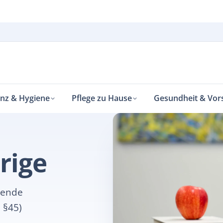
enz & Hygiene
Pflege zu Hause
Gesundheit & Vor
rige
gende
 §45)