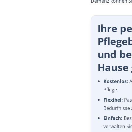
Demenz können Sie
Ihre p
Pflege
und b
Hause g
Kostenlos:
A
Pflege
Flexibel:
Pass
Bedürfnisse 
Einfach:
Best
verwalten Si