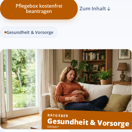
Pflegebox kostenfrei
Zum Inhalt
beantragen
Gesundheit & Vorsorge
RATGEBER
Gesundheit & Vorsorge
sanus+