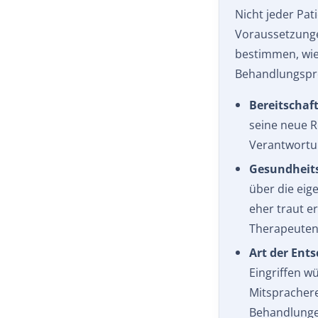
Nicht jeder Pat
Voraussetzunge
bestimmen, wie
Behandlungspro
Bereitschaft
seine neue R
Verantwortu
Gesundheit
über die eige
eher traut e
Therapeuten 
Art der Ent
Eingriffen w
Mitsprachere
Behandlunge