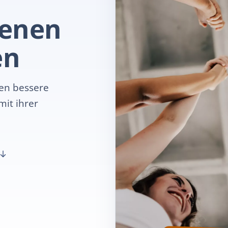
genen
en
fen bessere
mit ihrer