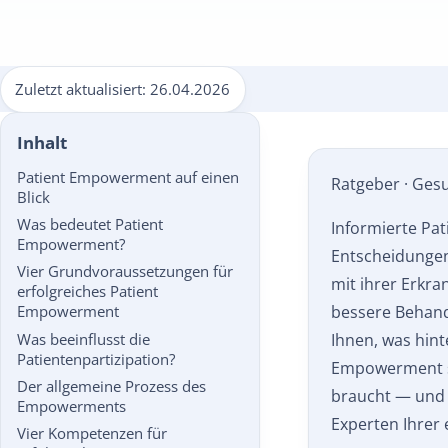
Zuletzt aktualisiert:
26.04.2026
Inhalt
Patient Empowerment auf einen
Ratgeber · Ges
Blick
Was bedeutet Patient
Informierte Pat
Empowerment?
Entscheidungen
Vier Grundvoraussetzungen für
mit ihrer Erkra
erfolgreiches Patient
bessere Behand
Empowerment
Ihnen, was hin
Was beeinflusst die
Patientenpartizipation?
Empowerment s
Der allgemeine Prozess des
braucht — und w
Empowerments
Experten Ihrer
Vier Kompetenzen für