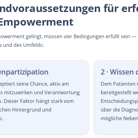
ndvoraussetzungen für erf
 Empowerment
owerment gelingt, müssen vier Bedingungen erfüllt sein — a
 und des Umfelds:
enpartizipation
2 · Wissen 
eptiert seine Chance, aktiv am
Dem Patienten 
s mitzuwirken und Verantwortung
bereitgestellt 
 Dieser Faktor hängt stark vom
Entscheidungsp
chen Hintergrund und
über die Diagn
b.
mögliche Neben