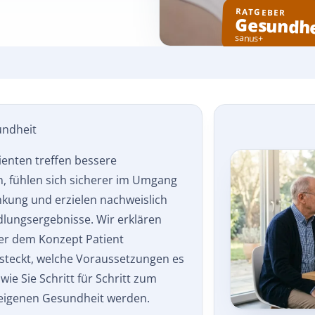
RATGEBER
Gesundhe
sanus+
undheit
ienten treffen bessere
, fühlen sich sicherer im Umgang
nkung und erzielen nachweislich
lungsergebnisse. Wir erklären
ter dem Konzept Patient
teckt, welche Voraussetzungen es
ie Sie Schritt für Schritt zum
 eigenen Gesundheit werden.