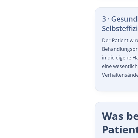
3 · Gesun
Selbsteffiz
Der Patient wir
Behandlungspro
in die eigene H
eine wesentlic
Verhaltensänd
Was be
Patien