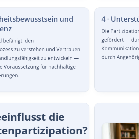
dheitsbewusstsein und
4 · Unters
ienz
Die Partizipatio
gefördert — dur
d befähigt, den
Kommunikation
zess zu verstehen und Vertrauen
durch Angehörig
andlungsfähigkeit zu entwickeln —
he Voraussetzung für nachhaltige
erungen.
einflusst die
tenpartizipation?