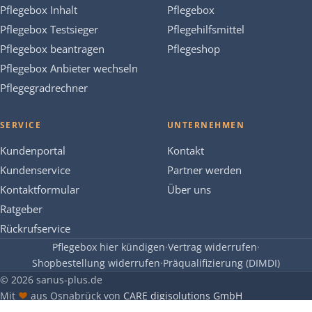
Pflegebox Inhalt
Pflegebox
Pflegebox Testsieger
Pflegehilfsmittel
Pflegebox beantragen
Pflegeshop
Pflegebox Anbieter wechseln
Pflegegradrechner
SERVICE
UNTERNEHMEN
Kundenportal
Kontakt
Kundenservice
Partner werden
Kontaktformular
Über uns
Ratgeber
Rückrufservice
Pflegebox hier kündigen
·
Vertrag widerrufen
·
Shopbestellung widerrufen
·
Präqualifizierung (DIMDI)
© 2026 sanus-plus.de
Mit
aus Osnabrück von
CARE digisolutions GmbH
Impressum
Datenschutz
AGB
Widerrufsrecht