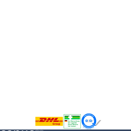
Pflegehilfsmittel sichern
Schon ab Pflegegrad 1 besteht Anspruch auf
Pflegehilfsmittel zum Verbrauch — bis zu 42 € im
Monat. sanus+ klärt den Antrag mit Ihrer
Pflegekasse und liefert die Pflegebox monatlich
nach Hause.
Pflegebox kostenfrei
beantragen
Erst Fragen klären? Direkt zum FAQ